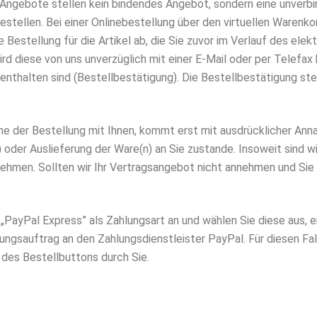
 Angebote stellen kein bindendes Angebot, sondern eine unverbin
estellen. Bei einer Onlinebestellung über den virtuellen Warenko
e Bestellung für die Artikel ab, die Sie zuvor im Verlauf des el
rd diese von uns unverzüglich mit einer E-Mail oder per Telefax b
enthalten sind (Bestellbestätigung). Die Bestellbestätigung st
ahme der Bestellung mit Ihnen, kommt erst mit ausdrücklicher An
 oder Auslieferung der Ware(n) an Sie zustande. Insoweit sind w
hmen. Sollten wir Ihr Vertragsangebot nicht annehmen und Sie b
PayPal Express” als Zahlungsart an und wählen Sie diese aus, e
lungsauftrag an den Zahlungsdienstleister PayPal. Für diesen Fal
des Bestellbuttons durch Sie.